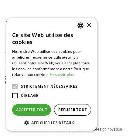
×
BAJ-Beton™
Europark 2002
Ce site Web utilise des
DUTCH
3530 Houthalen, Belgique
cookies
ENGLISH
Notre site Web utilise des cookies pour
Tel:
+32 11 34 08 50
améliorer l'expérience utilisateur. En
FRENCH
utilisant notre site Web, vous acceptez tous
info@baj.be
GERMAN
les cookies conformément à notre Politique
relative aux cookies.
En savoir plus
STRICTEMENT NÉCESSAIRES
CIBLAGE
ACCEPTER TOUT
REFUSER TOUT
Visit
Visit
Visit
Visit
AFFICHER LES DÉTAILS
us
us
us
us
Footer
Généralités conditions
Privacy policy
Webdesign novation
on
on
on
on
bottom
facebook
linkedin
instagram
pinterest