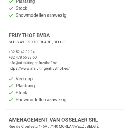
Plaatsing
Stock
Showmodellen aanwezig
FRUYTHOF BVBA
SLUIS 48 , 9290 BERLARE , BELGIË
+32 52 42 32 24
+32 478 55 33 60
info@afsluitingenfruythof.be
https://www.afsluitingenfruythof.eu/
Verkoop
Plaatsing
Stock
Showmodellen aanwezig
AMENAGEMENT VAN OSSELAER SRL
Rue de Cronfestu 145A , 7140 MORLANWELZ , BELGIË