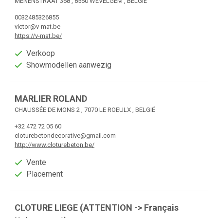
MENENSTRAAT 368 , 8560 WEVELGEM , BELGIË
0032485326855
victor@v-mat.be
https://v-mat.be/
Verkoop
Showmodellen aanwezig
MARLIER ROLAND
CHAUSSÉE DE MONS 2 , 7070 LE ROEULX , BELGIË
+32 472 72 05 60
cloturebetondecorative@gmail.com
http://www.cloturebeton.be/
Vente
Placement
CLOTURE LIEGE (ATTENTION -> Français