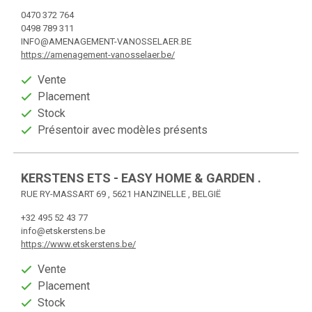
0470 372 764
0498 789 311
INFO@AMENAGEMENT-VANOSSELAER.BE
https://amenagement-vanosselaer.be/
Vente
Placement
Stock
Présentoir avec modèles présents
KERSTENS ETS - EASY HOME & GARDEN .
RUE RY-MASSART 69 , 5621 HANZINELLE , BELGIË
+32 495 52 43 77
info@etskerstens.be
https://www.etskerstens.be/
Vente
Placement
Stock