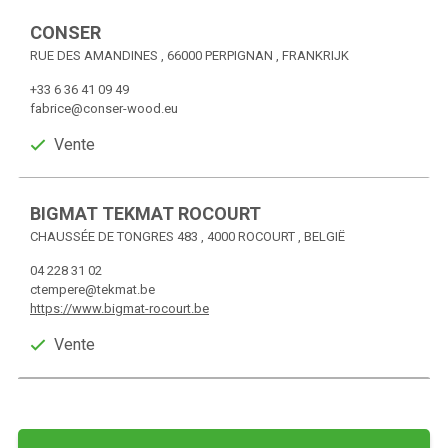
CONSER
RUE DES AMANDINES , 66000 PERPIGNAN , FRANKRIJK
+33 6 36 41 09 49
fabrice@conser-wood.eu
Vente
BIGMAT TEKMAT ROCOURT
CHAUSSÉE DE TONGRES 483 , 4000 ROCOURT , BELGIË
04 228 31 02
ctempere@tekmat.be
https://www.bigmat-rocourt.be
Vente