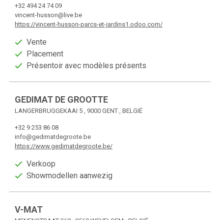
+32 494 24 74 09
vincent-husson@live.be
https://vincent-husson-parcs-et-jardins1.odoo.com/
Vente
Placement
Présentoir avec modèles présents
GEDIMAT DE GROOTTE
LANGERBRUGGEKAAI 5 , 9000 GENT , BELGIË
+32 9 253 86 08
info@gedimatdegroote.be
https://www.gedimatdegroote.be/
Verkoop
Showmodellen aanwezig
V-MAT