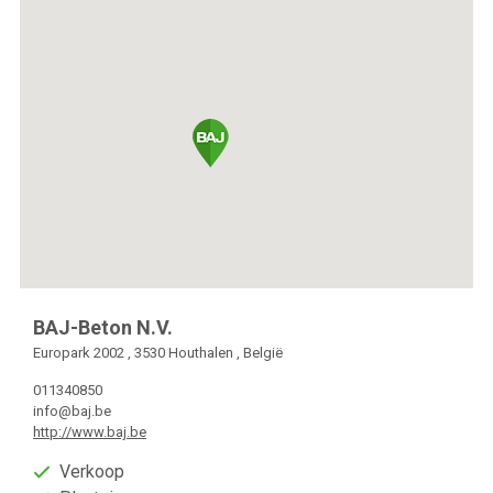
BAJ-Beton N.V.
Europark 2002 , 3530 Houthalen , België
011340850
info@baj.be
http://www.baj.be
Verkoop