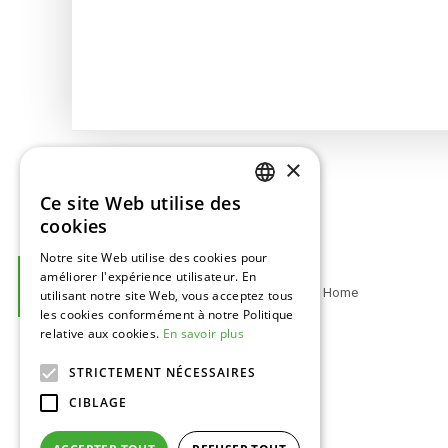
×
Ce site Web utilise des
DUTCH
cookies
ENGLISH
Notre site Web utilise des cookies pour
BAJ-Beton™
améliorer l'expérience utilisateur. En
FRENCH
Footer
Europark 2002
Home
utilisant notre site Web, vous acceptez tous
GERMAN
les cookies conformément à notre Politique
3530 Houthalen,
relative aux cookies.
En savoir plus
Belgique
STRICTEMENT NÉCESSAIRES
Tel:
+32 11 34 08 50
CIBLAGE
info@baj.be