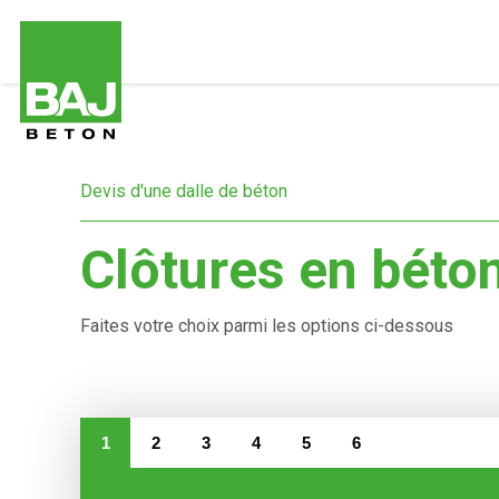
Aller
au
contenu
principal
Devis
Devis d'une dalle de béton
d'une
dalle
de
Clôtures en béton
béton
Faites votre choix parmi les options ci-dessous
1
2
3
4
5
6