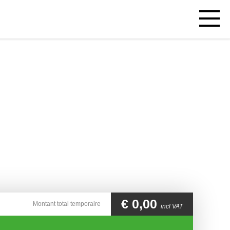
Open
mobiel
menu
€
0,00
Montant total temporaire
incl VAT