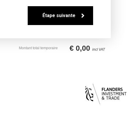
€
0,00
Montant total temporaire
incl VAT