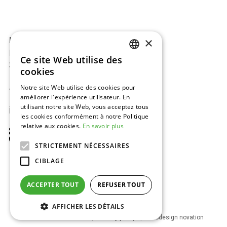
×
BAJ-Beton™
Europark 2002
Ce site Web utilise des
DUTCH
3530 Houthalen, Belgique
cookies
ENGLISH
Notre site Web utilise des cookies pour
Tel:
+32 11 34 08 50
améliorer l'expérience utilisateur. En
FRENCH
utilisant notre site Web, vous acceptez tous
info@baj.be
GERMAN
les cookies conformément à notre Politique
relative aux cookies.
En savoir plus
STRICTEMENT NÉCESSAIRES
CIBLAGE
ACCEPTER TOUT
REFUSER TOUT
Visit
Visit
Visit
Visit
AFFICHER LES DÉTAILS
us
us
us
us
Footer
Généralités conditions
Privacy policy
Webdesign novation
on
on
on
on
bottom