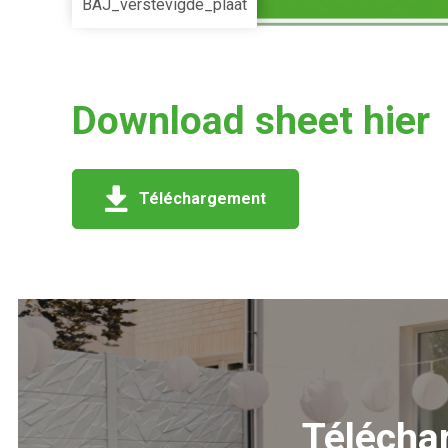
BAJ_verstevigde_plaat
Download sheet hier
Téléchargement
Télécha