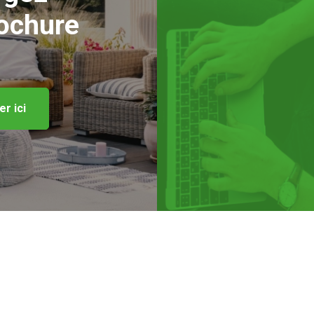
rochure
r ici