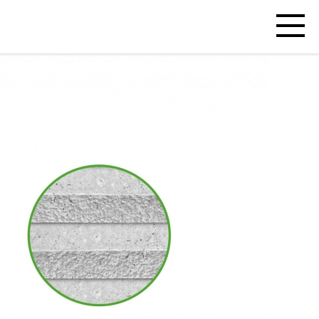
Open
mobiel
menu