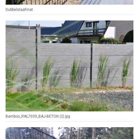
Dubbelstaafmat
Bamboo_RAL7039_BAJ-BETON (2).jpg