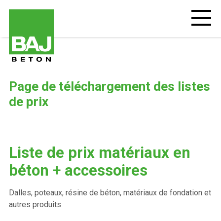
Aller
au
Open
mobiel
contenu
menu
principal
Page
Page de téléchargement des listes
de
téléchargement
de prix
des
listes
de
prix
Liste de prix matériaux en
béton + accessoires
Dalles, poteaux, résine de béton, matériaux de fondation et
autres produits