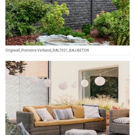
Origiwall_Romeins-Verband_RAL7021_BAJ-BETON