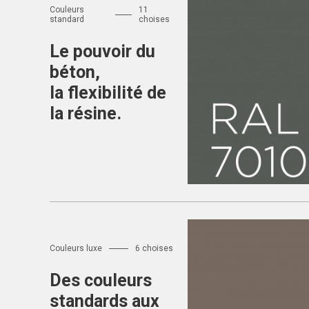
Couleurs
11
standard
choises
Le pouvoir du
béton,
la flexibilité de
la résine.
Couleurs standard
Résine pour b
RAL7010
Couleurs luxe
6 choises
Des couleurs
standards aux