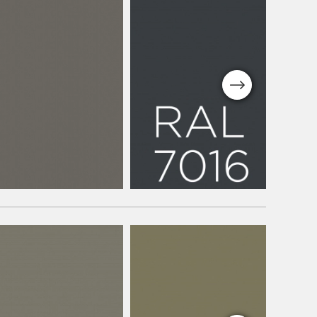
Next
Couleurs standard
n Standard
Résine de béton Stan
RAL 7016