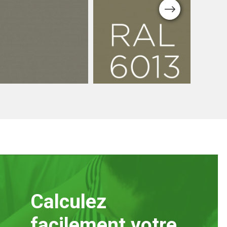
Next
Couleurs luxe
Luxe RAL
Résine de béton Luxe
6013
Calculez
facilement votre