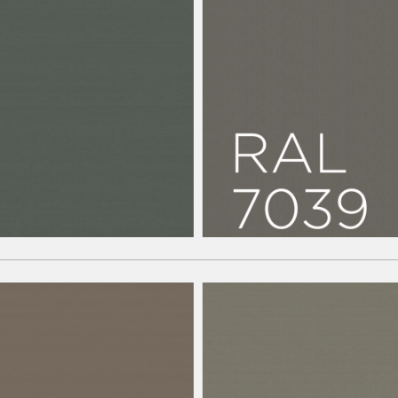
Couleurs standard
éton Standard
Résine pour béto
RAL7039