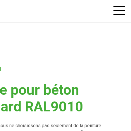
Open
mobiel
menu
d
e pour béton
dard RAL9010
ous ne choisissons pas seulement de la peinture