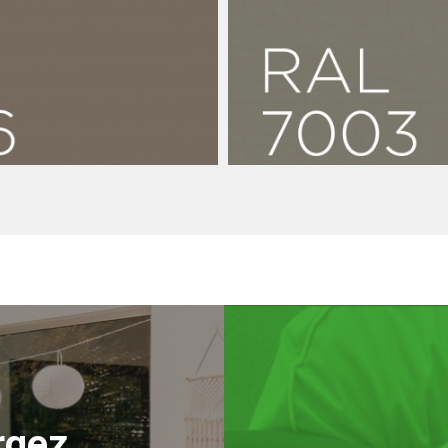
Couleurs luxe
on Luxe
Résine de béton 
7003
rgez