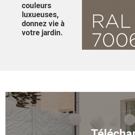
couleurs
luxueuses,
donnez vie à
Couleurs luxe
Résine de bét
votre jardin.
RAL7006
Télécha