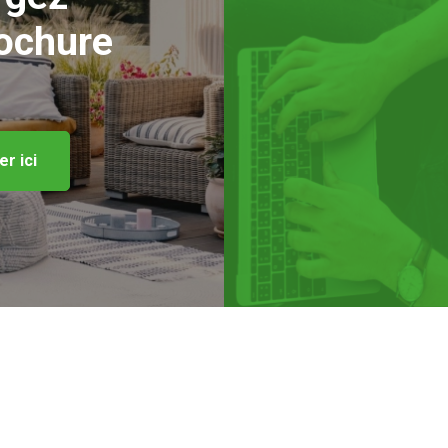
rochure
r ici