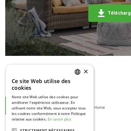
Télécharge
×
Ce site Web utilise des
DUTCH
cookies
ENGLISH
Notre site Web utilise des cookies pour
BAJ-Beton™
améliorer l'expérience utilisateur. En
FRENCH
Footer
Europark 2002
Home
utilisant notre site Web, vous acceptez tous
GERMAN
les cookies conformément à notre Politique
3530 Houthalen,
relative aux cookies.
En savoir plus
Belgique
STRICTEMENT NÉCESSAIRES