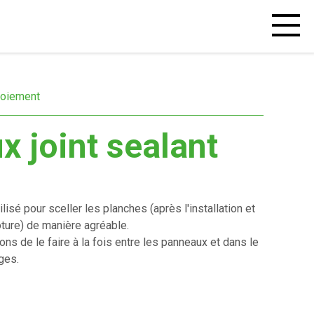
Open
mobiel
menu
toiement
ix joint sealant
ilisé pour sceller les planches (après l'installation et
ôture) de manière agréable.
 de le faire à la fois entre les panneaux et dans le
ges.