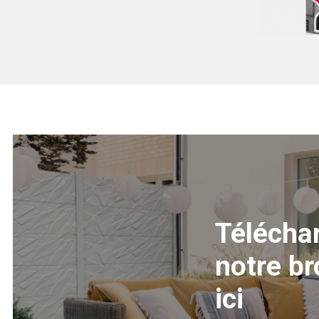
Parafix joint 
Télécha
notre b
ici