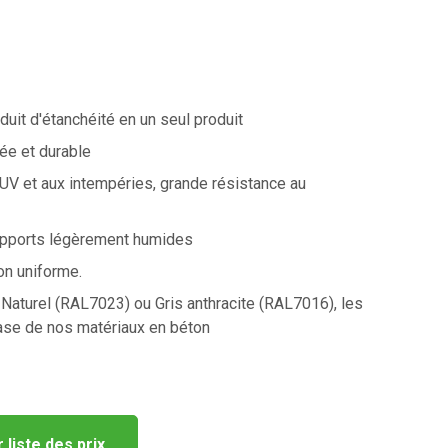
duit d'étanchéité en un seul produit
vée et durable
UV et aux intempéries, grande résistance au
upports légèrement humides
ion uniforme.
Naturel (RAL7023) ou Gris anthracite (RAL7016), les
ase de nos matériaux en béton
liste des prix