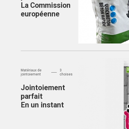
La Commission
européenne
Matériaux de fondation
Béton rapide
Matériaux de
3
jointoiement
choises
Jointoiement
parfait
En un instant
Matériaux de jointoiement