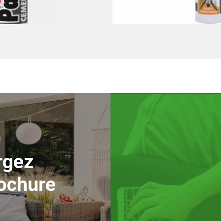
sealant
Parabond joint se
rgez
rochure