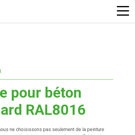
Open
mobiel
menu
d
e pour béton
dard RAL8016
ous ne choisissons pas seulement de la peinture