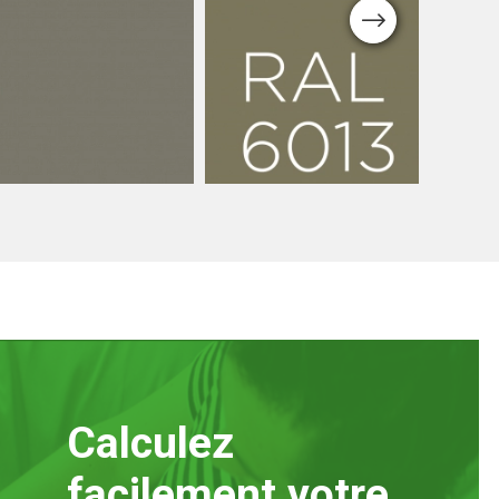
Next
Couleurs luxe
Luxe RAL
Résine de béton Luxe
6013
Calculez
facilement votre