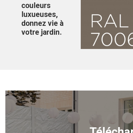
couleurs
luxueuses,
donnez vie à
Couleurs luxe
Résine de bét
votre jardin.
RAL7006
Télécha