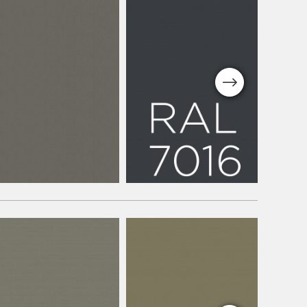
Next
Couleurs standard
n Standard
Résine de béton Stan
RAL 7016