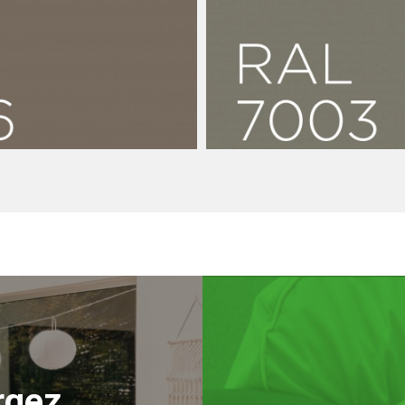
Couleurs luxe
on Luxe
Résine de béton 
7003
rgez