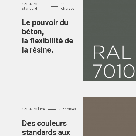
Couleurs
11
standard
choises
Le pouvoir du
béton,
la flexibilité de
la résine.
Couleurs standard
Résine pour b
RAL7010
Couleurs luxe
6 choises
Des couleurs
standards aux