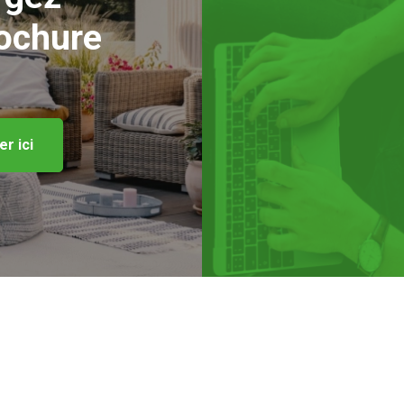
rochure
r ici