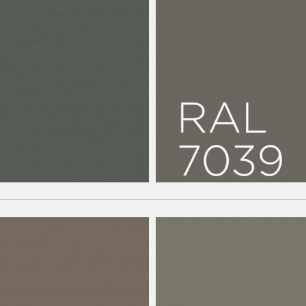
Couleurs standard
éton Standard
Résine pour béto
RAL7039