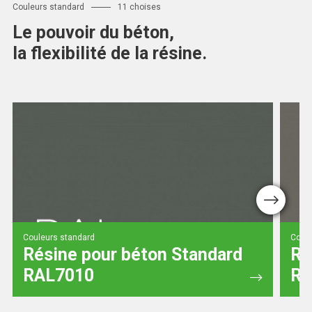
Couleurs standard
11 choises
Le pouvoir du béton,
la flexibilité de la résine.
Next
Couleurs standard
Coule
Résine pour béton Standard
Ré
RAL7010
RA