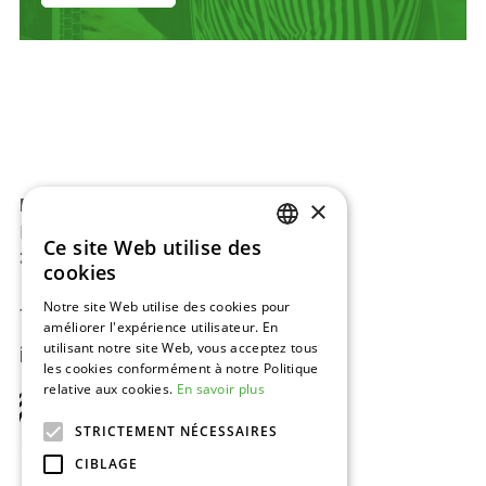
×
BAJ-Beton™
Europark 2002
Ce site Web utilise des
DUTCH
3530 Houthalen, Belgique
cookies
ENGLISH
Notre site Web utilise des cookies pour
Tel:
+32 11 34 08 50
améliorer l'expérience utilisateur. En
FRENCH
utilisant notre site Web, vous acceptez tous
info@baj.be
GERMAN
les cookies conformément à notre Politique
relative aux cookies.
En savoir plus
STRICTEMENT NÉCESSAIRES
CIBLAGE