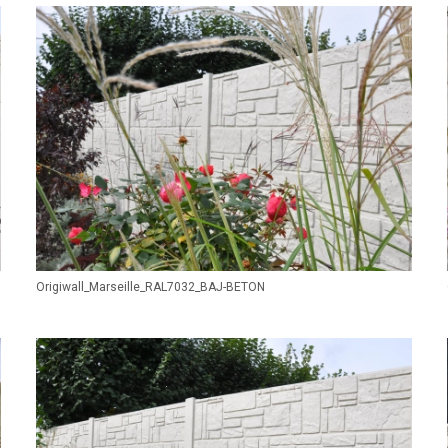
Origiwall_Marseille_RAL7032_BAJ-BETON