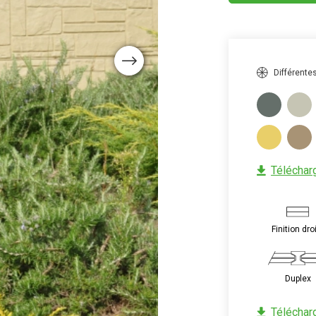
Next
Différente
Télécharg
Image
Finition dro
Image
Duplex
Télécharg