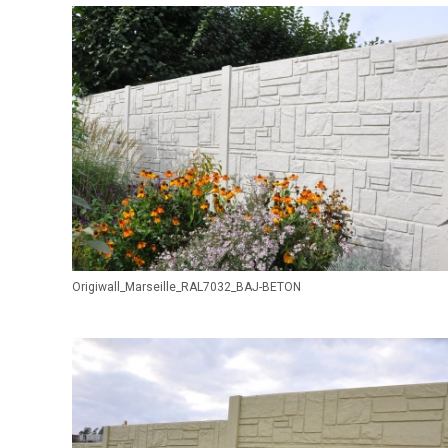
Origiwall_Marseille_RAL7032_BAJ-BETON