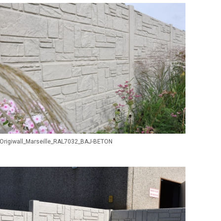
Origiwall_Marseille_RAL7032_BAJ-BETON