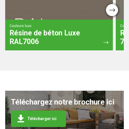
Next
Couleurs luxe
Coule
Résine de béton Luxe
Ré
RAL7006
70
Téléchargez notre brochure ici
Télécharger ici