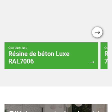
Next
Couleurs luxe
Coule
Résine de béton Luxe
Ré
RAL7006
70