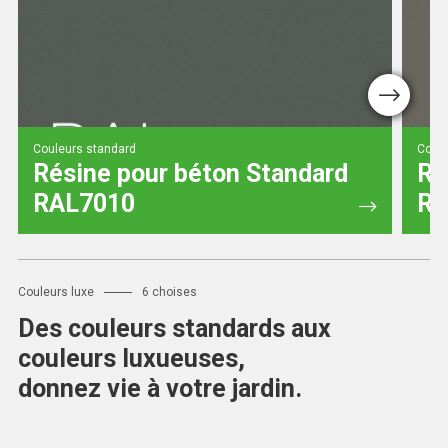
Next
Couleurs standard
Coule
Résine pour béton Standard
Ré
RAL7010
RA
Couleurs luxe
6 choises
Des couleurs standards aux
couleurs luxueuses,
donnez vie à votre jardin.